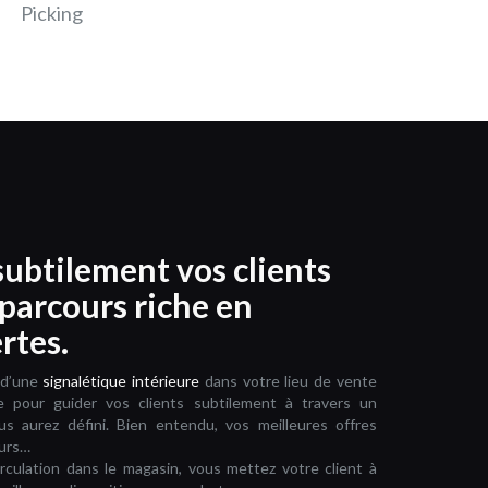
icking
ubtilement vos clients
parcours riche en
rtes.
 d’une
signalétique intérieure
dans votre lieu de vente
e pour guider vos clients subtilement à travers un
s aurez défini. Bien entendu, vos meilleures offres
ours…
circulation dans le magasin, vous mettez votre client à