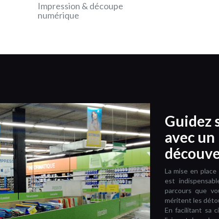
Impression & découpe
P
numérique
Guidez s
avec un 
découve
La mise en place
est indispensabl
parcours que vou
méritent les dét
En facilitant sa 