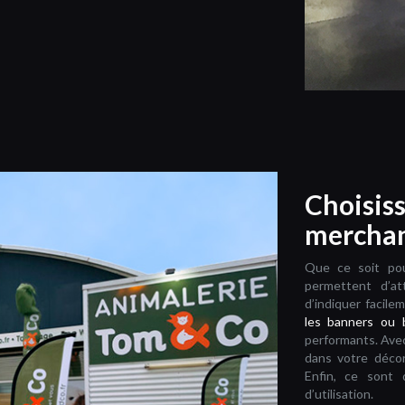
Choisiss
merchan
Que ce soit pou
permettent d’at
d’indiquer facile
les banners ou 
performants. Avec
dans votre déco
Enfin, ce sont 
d’utilisation.