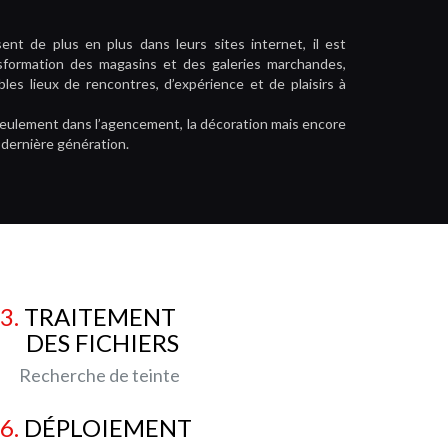
ent de plus en plus dans leurs sites internet, il est
nsformation des magasins et des galeries marchandes,
bles lieux de rencontres, d’expérience et de plaisirs à
on seulement dans l’agencement, la décoration mais encore
 dernière génération.
3.
TRAITEMENT
DES FICHIERS
echerche de teinte
6.
DÉPLOIEMENT