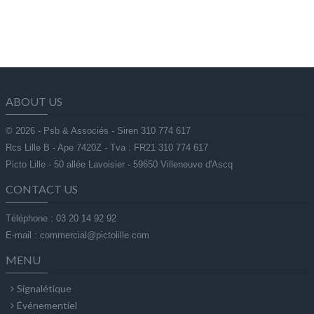
ABOUT US
© 2026 - Psb & Associés - Siren 310 774 617
Rcs Lille B - Ape 7420Z - Tva : FR21 310 774 617
Picto Lille - 50 allée Lavoisier - 59650 Villeneuve d'Ascq
CONTACT US
Téléphone : 03 20 14 92 92
E-mail : commercial@pictolille.com
MENU
Signalétique
Événementiel