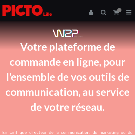
0
Web to Print
Votre plateforme de
commande en ligne, pour
l'ensemble de vos outils de
communication, au service
de votre réseau.
En tant que directeur de la communication, du marketing ou du